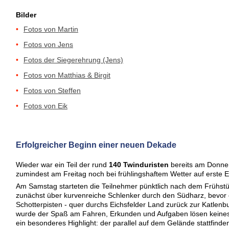
Bilder
•
Fotos
von
Martin
•
Fotos von Jens
•
Fotos der Siegerehrung (Jens)
•
Fotos von Matthias & Birgit
•
Fotos von Steffen
•
Fotos von Eik
Erfolgreicher Beginn einer neuen Dekade
Wieder war ein Teil der rund
140 Twinduristen
bereits am Donner
zumindest am Freitag noch bei frühlingshaftem Wetter auf erste
Am Samstag starteten die Teilnehmer pünktlich nach dem Frühstü
zunächst über kurvenreiche Schlenker durch den Südharz, bevor es
Schotterpisten - quer durchs Eichsfelder Land zurück zur Katlenb
wurde der Spaß am Fahren, Erkunden und Aufgaben lösen keinesw
ein besonderes Highlight: der parallel auf dem Gelände stattfind