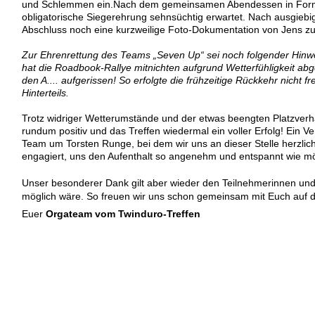
und Schlemmen ein.Nach dem gemeinsamen Abendessen in Form ein
obligatorische Siegerehrung sehnsüchtig erwartet. Nach ausgiebi
Abschluss noch eine kurzweilige Foto-Dokumentation von Jens 
Zur Ehrenrettung des Teams „Seven Up“ sei noch folgender Hinwe
hat die Roadbook-Rallye mitnichten aufgrund Wetterfühligkeit ab
den A.... aufgerissen! So erfolgte die frühzeitige Rückkehr nicht 
Hinterteils.
Trotz widriger Wetterumstände und der etwas beengten Platzverhä
rundum positiv und das Treffen wiedermal ein voller Erfolg! Ein 
Team um Torsten Runge, bei dem wir uns an dieser Stelle herzlic
engagiert, uns den Aufenthalt so angenehm und entspannt wie mög
Unser besonderer Dank gilt aber wieder den Teilnehmerinnen und T
möglich wäre. So freuen wir uns schon gemeinsam mit Euch auf d
Euer
Orgateam vom Twinduro-Treffen