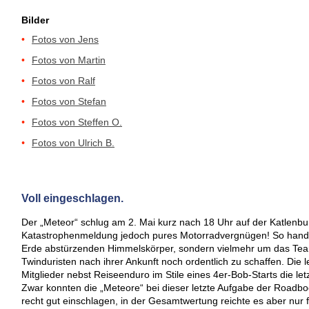
Bilder
•
Fotos
von
Jens
•
Fotos
von
Martin
•
Fotos
von
Ralf
•
Fotos
von
Stefan
•
Fotos
von
Steffen O.
•
Fotos
von
Ulrich B.
Voll eingeschlagen.
Der „Meteor“ schlug am 2. Mai kurz nach 18 Uhr auf der Katlenbur
Katastrophenmeldung jedoch pures Motorradvergnügen! So handelt
Erde abstürzenden Himmelskörper, sondern vielmehr um das Tea
Twinduristen nach ihrer Ankunft noch ordentlich zu schaffen. Die 
Mitglieder nebst Reiseenduro im Stile eines 4er-Bob-Starts die let
Zwar konnten die „Meteore“ bei dieser letzte Aufgabe der Roadb
recht gut einschlagen, in der Gesamtwertung reichte es aber nur fü