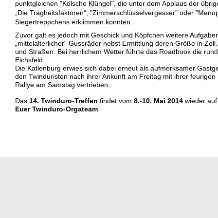
punktgleichen "Kölsche Klüngel", die unter dem Applaus der übr
„Die Trägheitsfaktoren“, "Zimmerschlüsselvergesser" oder "Menop
Siegertreppchens erklimmen konnten.
Zuvor galt es jedoch mit Geschick und Köpfchen weitere Aufgabe
„mittelalterlicher“ Gussräder nebst Ermittlung deren Größe in Zoll
und Straßen. Bei herrlichem Wetter führte das Roadbook die run
Eichsfeld.
Die Katlenburg erwies sich dabei erneut als aufmerksamer Gastge
den Twinduristen nach ihrer Ankunft am Freitag mit ihrer feurig
Rallye am Samstag vertrieben.
Das
14. Twinduro-Treffen
findet vom
8.-10. Mai 2014
wieder auf 
Euer Twinduro-Orgateam